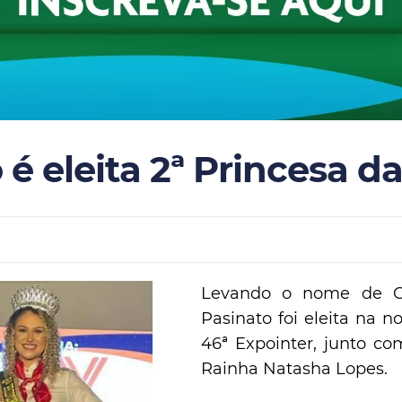
 é eleita 2ª Princesa d
Levando o nome de Cr
Pasinato foi eleita na n
46ª Expointer, junto co
Rainha Natasha Lopes.