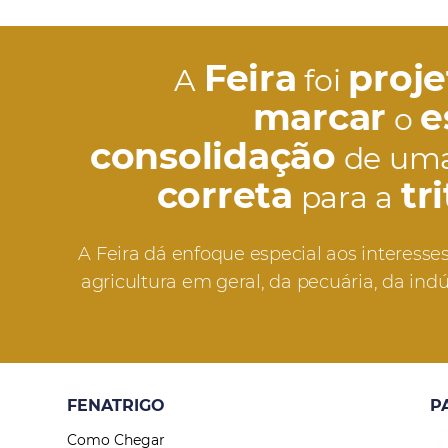
Feira
proj
A
foi
marcar
e
o
consolidação
de um
correta
tr
para a
A Feira dá enfoque especial aos interesses 
agricultura em geral, da pecuária, da indú
FENATRIGO
P
Como Chegar