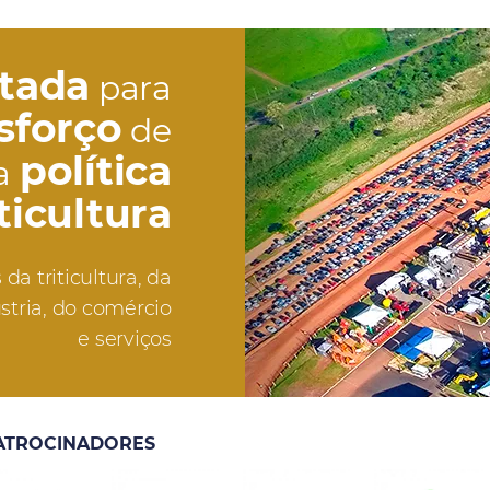
etada
para
sforço
de
política
a
iticultura
da triticultura, da
stria, do comércio
e serviços
ATROCINADORES