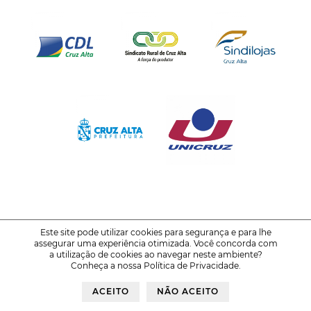
Este site pode utilizar cookies para segurança e para lhe
assegurar uma experiência otimizada. Você concorda com
© 2021-2026
FENATRIGO - Feira Nacional do Trigo
a utilização de cookies ao navegar neste ambiente?
Conheça a nossa
Política de Privacidade
.
Política de Privacidade
Voltar ao Topo
ACEITO
NÃO ACEITO