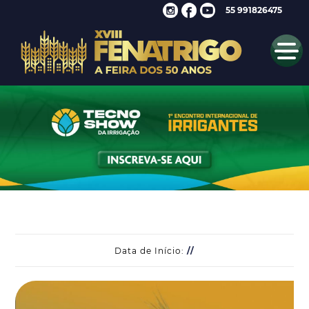
55 991826475
Data de Início:
//