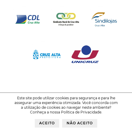
Este site pode utilizar cookies para segurança e para lhe
assegurar uma experiência otimizada. Você concorda com
© 2021-2026
FENATRIGO - Feira Nacional do Trigo
a utilização de cookies ao navegar neste ambiente?
Conheça a nossa
Política de Privacidade
.
Política de Privacidade
Voltar ao Topo
ACEITO
NÃO ACEITO