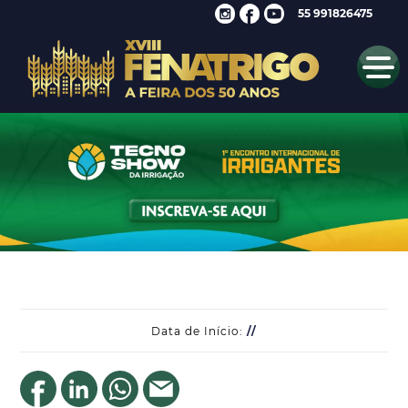
55 991826475
Data de Início:
//