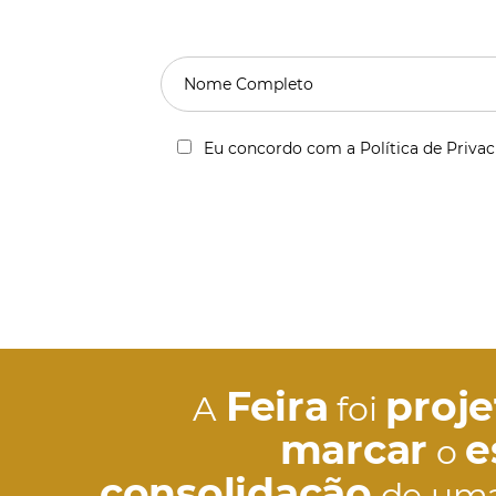
Eu concordo com a Política de Priva
Feira
proj
A
foi
marcar
e
o
consolidação
de um