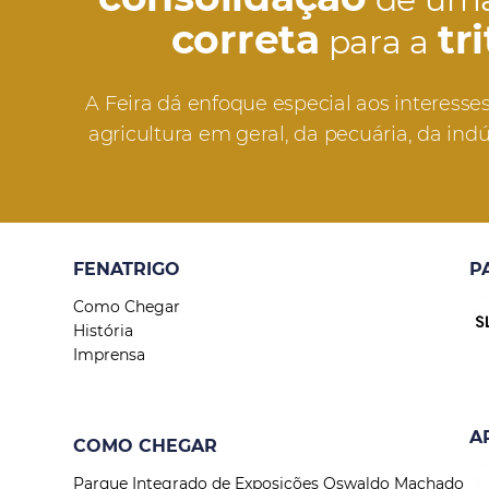
correta
tr
para a
A Feira dá enfoque especial aos interesses 
agricultura em geral, da pecuária, da indú
FENATRIGO
P
Como Chegar
História
Imprensa
A
COMO CHEGAR
Parque Integrado de Exposições Oswaldo Machado