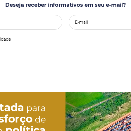
Deseja receber informativos em seu e-mail?
cidade
etada
para
sforço
de
política
a