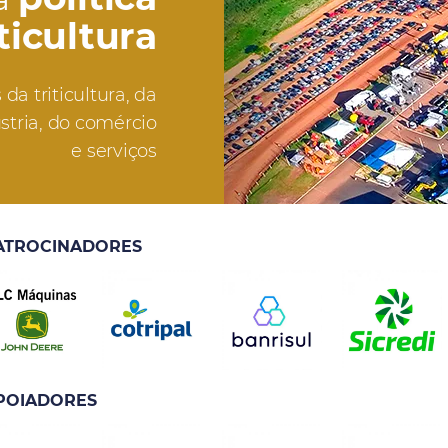
iticultura
da triticultura, da
stria, do comércio
e serviços
ATROCINADORES
POIADORES