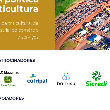
iticultura
da triticultura, da
stria, do comércio
e serviços
ATROCINADORES
POIADORES