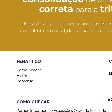
correta
tr
para a
A Feira dá enfoque especial aos interesses 
agricultura em geral, da pecuária, da indú
FENATRIGO
P
Como Chegar
História
Imprensa
A
COMO CHEGAR
Parque Integrado de Exposições Oswaldo Machado