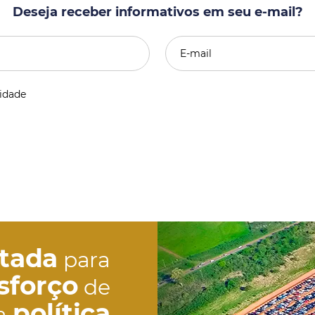
Deseja receber informativos em seu e-mail?
cidade
etada
para
sforço
de
política
a