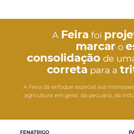
Feira
proj
A
foi
marcar
e
o
consolidação
de um
correta
tr
para a
A Feira dá enfoque especial aos interesses 
agricultura em geral, da pecuária, da indú
FENATRIGO
P