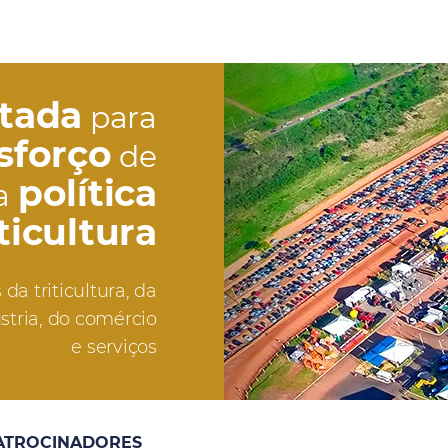
etada
para
sforço
de
política
a
iticultura
da triticultura, da
stria, do comércio
e serviços
ATROCINADORES