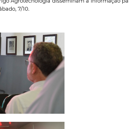
trigo Agrotecnologia disseminam a informação par
bado, 7/10.