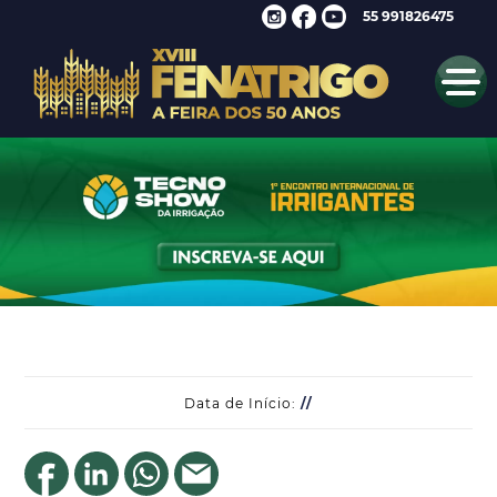
55 991826475
Data de Início:
//