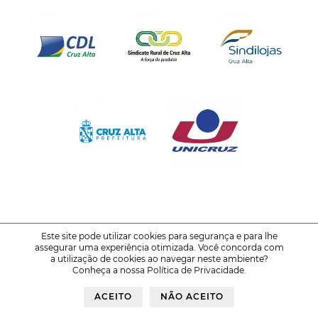
Este site pode utilizar cookies para segurança e para lhe
assegurar uma experiência otimizada. Você concorda com
© 2021-2026
FENATRIGO - Feira Nacional do Trigo
a utilização de cookies ao navegar neste ambiente?
Conheça a nossa
Política de Privacidade
.
Política de Privacidade
Voltar ao Topo
ACEITO
NÃO ACEITO