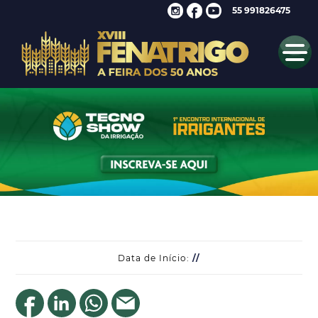
55 991826475
Data de Início:
//