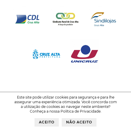
Este site pode utilizar cookies para segurança e para lhe
assegurar uma experiência otimizada. Você concorda com
© 2021-2026
FENATRIGO - Feira Nacional do Trigo
a utilização de cookies ao navegar neste ambiente?
Conheça a nossa
Política de Privacidade
.
Política de Privacidade
Voltar ao Topo
ACEITO
NÃO ACEITO