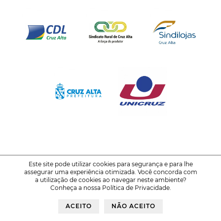
Este site pode utilizar cookies para segurança e para lhe
assegurar uma experiência otimizada. Você concorda com
© 2021-2026
FENATRIGO - Feira Nacional do Trigo
a utilização de cookies ao navegar neste ambiente?
Conheça a nossa
Política de Privacidade
.
Política de Privacidade
Voltar ao Topo
ACEITO
NÃO ACEITO