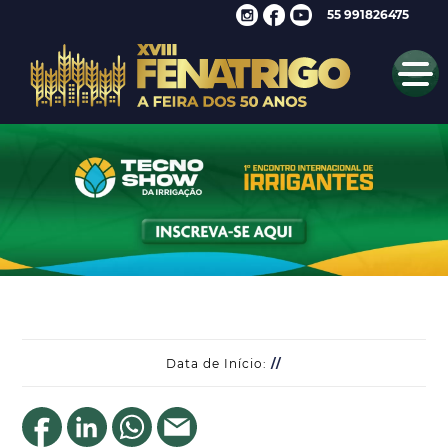
55 991826475
Data de Início:
//