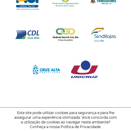
Este site pode utilizar cookies para segurança e para lhe
assegurar uma experiência otimizada. Você concorda com
© 2021-2026
FENATRIGO - Feira Nacional do Trigo
a utilização de cookies ao navegar neste ambiente?
Conheça a nossa
Política de Privacidade
.
Política de Privacidade
Voltar ao Topo