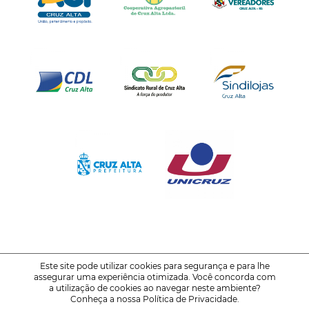
Este site pode utilizar cookies para segurança e para lhe
assegurar uma experiência otimizada. Você concorda com
© 2021-2026
FENATRIGO - Feira Nacional do Trigo
a utilização de cookies ao navegar neste ambiente?
Conheça a nossa
Política de Privacidade
.
Política de Privacidade
Voltar ao Topo