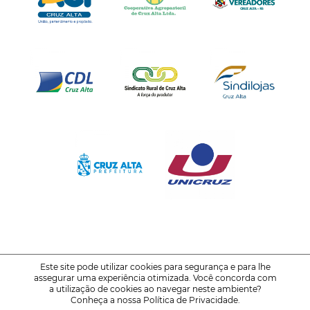
Este site pode utilizar cookies para segurança e para lhe
assegurar uma experiência otimizada. Você concorda com
© 2021-2026
FENATRIGO - Feira Nacional do Trigo
a utilização de cookies ao navegar neste ambiente?
Conheça a nossa
Política de Privacidade
.
Política de Privacidade
Voltar ao Topo