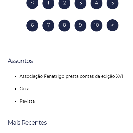
<
1
2
3
4
5
>
6
7
8
9
10
Assuntos
Associação Fenatrigo presta contas da edição XVI
Geral
Revista
Mais Recentes